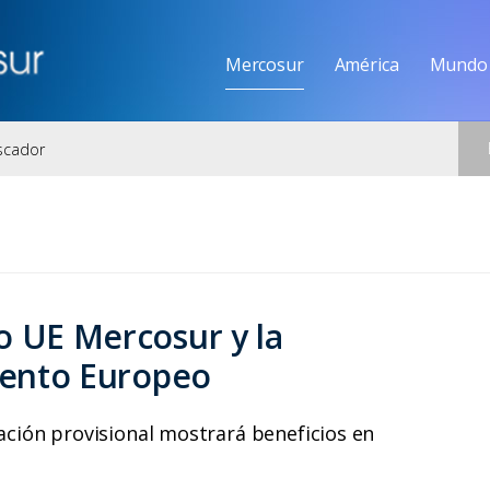
Mercosur
América
Mundo
o UE Mercosur y la
amento Europeo
cación provisional mostrará beneficios en