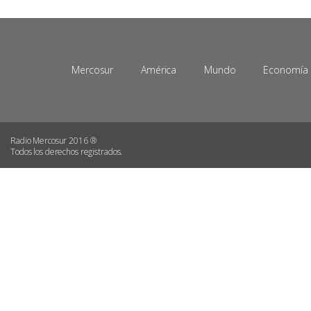
Mercosur
América
Mundo
Economía
Radio Mercosur 2016 ®
Todos los derechos registrados.