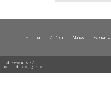
Mercosur
América
Mundo
Economía
Radio Mercosur 2016 ®
Todos los derechos registrados.