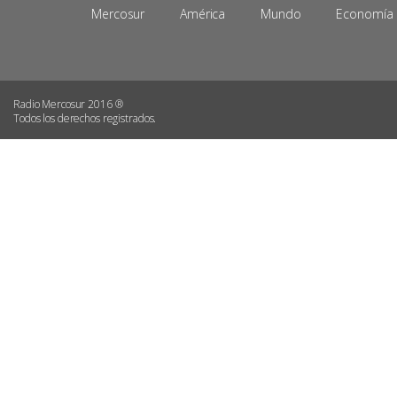
Mercosur
América
Mundo
Economía
Radio Mercosur 2016 ®
Todos los derechos registrados.