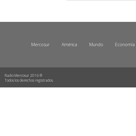
Mercosur
América
Mundo
Economía
Radio Mercosur 2016 ®
Todos los derechos registrados.