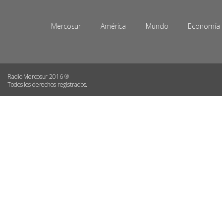
Mercosur
América
Mundo
Economía
Radio Mercosur 2016 ®
Todos los derechos registrados.