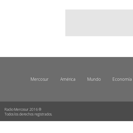
Mercosur
América
Mundo
Economía
Radio Mercosur 2016 ®
Todos los derechos registrados.