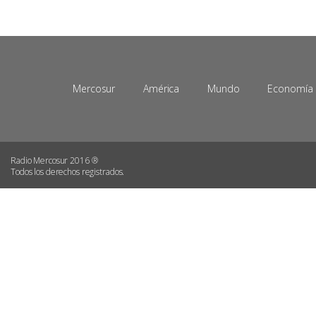
Mercosur
América
Mundo
Economía
Radio Mercosur 2016 ®
Todos los derechos registrados.