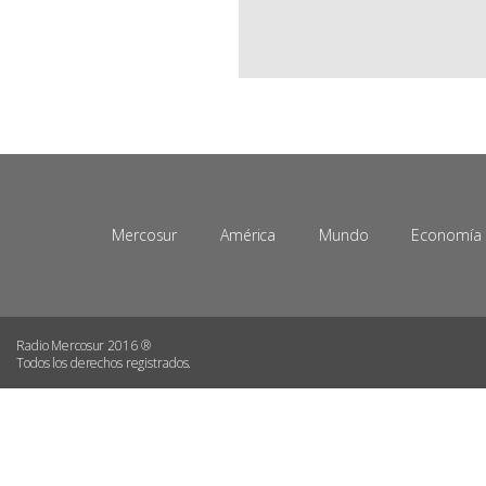
Mercosur
América
Mundo
Economía
Radio Mercosur 2016 ®
Todos los derechos registrados.